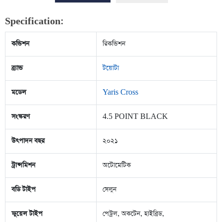
Specification:
কন্ডিশন
রিকন্ডিশন
ব্র্যান্ড
টয়োটা
মডেল
Yaris Cross
সংস্করণ
4.5 POINT BLACK
উৎপাদন বছর
২০২১
ট্রান্সমিশন
অটোমেটিক
বডি টাইপ
সেলুন
ফুয়েল টাইপ
পেট্রল, অকটেন, হাইব্রিড,