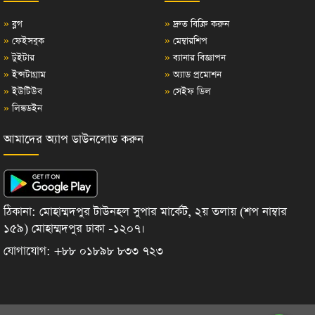
»
ব্লগ
»
দ্রুত বিক্রি করুন
»
ফেইসবুক
»
মেম্বারশিপ
»
টুইটার
»
ব্যানার বিজ্ঞাপন
»
ইন্সটাগ্রাম
»
অ্যাড প্রমোশন
»
ইউটিউব
»
সেইফ ডিল
»
লিঙ্কডইন
আমাদের অ্যাপ ডাউনলোড করুন
ঠিকানা: মোহাম্মদপুর টাউনহল সুপার মার্কেট, ২য় তলায় (শপ নাম্বার
১৫৯) মোহাম্মদপুর ঢাকা -১২০৭।
যোগাযোগ: +৮৮ ০১৮৯৮ ৮৩৩ ৭২৩