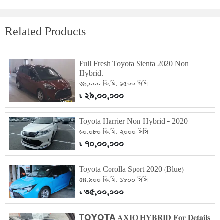
Related Products
Full Fresh Toyota Sienta 2020 Non
Hybrid.
৩৯,০০০ কি.মি. ১৫০০ সিসি
২৯,০০,০০০
৳
Toyota Harrier Non-Hybrid – 2020
৬০,০৮০ কি.মি. ২০০০ সিসি
৭০,০০,০০০
৳
Toyota Corolla Sport 2020 (Blue)
৫৪,৯০০ কি.মি. ১৮০০ সিসি
৩৫,০০,০০০
৳
𝗧𝗢𝗬𝗢𝗧𝗔 𝐀𝐗𝐈𝐎 𝐇𝐘𝐁𝐑𝐈𝐃 𝐅𝐨𝐫 𝐃𝐞𝐭𝐚𝐢𝐥𝐬