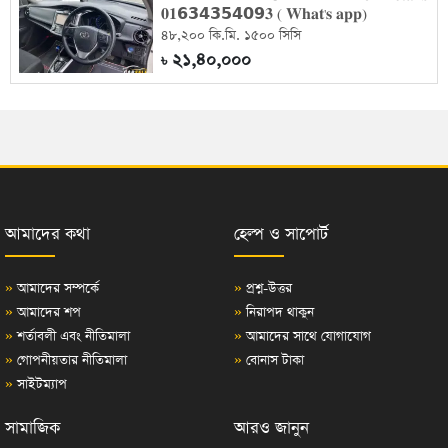
𝟎𝟏𝟲𝟯𝟰𝟯𝟱𝟰𝟬𝟵𝟑 ( 𝐖𝐡𝐚𝐭'𝐬 𝐚𝐩𝐩)
৪৮,২০০ কি.মি. ১৫০০ সিসি
২১,৪০,০০০
৳
আমাদের কথা
হেল্প ও সাপোর্ট
»
আমাদের সম্পর্কে
»
প্রশ্ন-উত্তর
»
আমাদের শপ
»
নিরাপদ থাকুন
»
শর্তাবলী এবং নীতিমালা
»
আমাদের সাথে যোগাযোগ
»
গোপনীয়তার নীতিমালা
»
বোনাস টাকা
»
সাইটম্যাপ
সামাজিক
আরও জানুন