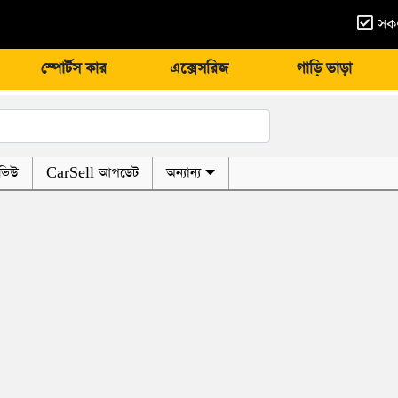
সকল
স্পোর্টস কার
এক্সেসরিজ
গাড়ি ভাড়া
ভিউ
CarSell আপডেট
অন্যান্য