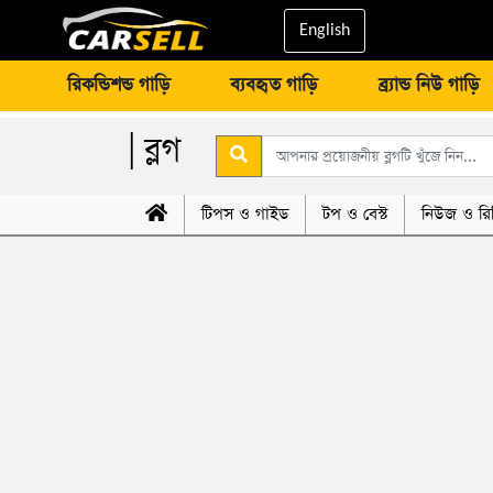
English
রিকন্ডিশন্ড গাড়ি
ব্যবহৃত গাড়ি
ব্র্যান্ড নিউ গাড়ি
| ব্লগ
টিপস ও গাইড
টপ ও বেস্ট
নিউজ ও রি