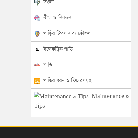
সংজ্ঞা
বীমা ও নিবন্ধন
গাড়ির টিপস এবং কৌশল
ইলেকট্রিক গাড়ি
গাড়ি
গাড়ির ধরন ও ফিচারসমূহ
Maintenance &
Tips