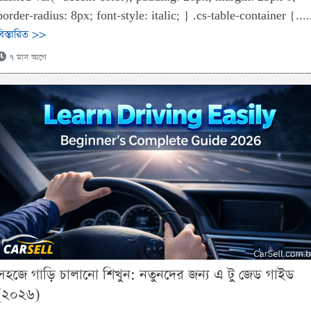
border-radius: 8px; font-style: italic; } .cs-table-container {....
বিস্তারিত >>
৭ মাস আগে
সহজে গাড়ি চালানো শিখুন: নতুনদের জন্য এ টু জেড গাইড
(২০২৬)