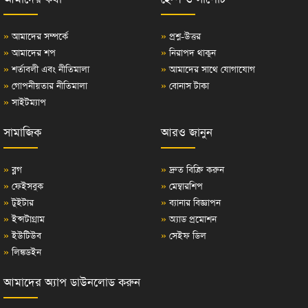
»
আমাদের সম্পর্কে
»
প্রশ্ন-উত্তর
»
আমাদের শপ
»
নিরাপদ থাকুন
»
শর্তাবলী এবং নীতিমালা
»
আমাদের সাথে যোগাযোগ
»
গোপনীয়তার নীতিমালা
»
বোনাস টাকা
»
সাইটম্যাপ
সামাজিক
আরও জানুন
»
ব্লগ
»
দ্রুত বিক্রি করুন
»
ফেইসবুক
»
মেম্বারশিপ
»
টুইটার
»
ব্যানার বিজ্ঞাপন
»
ইন্সটাগ্রাম
»
অ্যাড প্রমোশন
»
ইউটিউব
»
সেইফ ডিল
»
লিঙ্কডইন
আমাদের অ্যাপ ডাউনলোড করুন