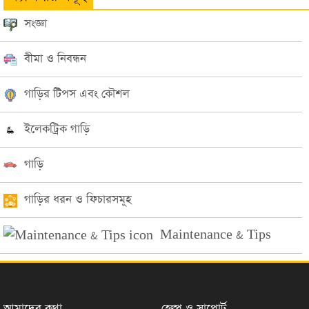
সংজ্ঞা
বীমা ও নিবন্ধন
গাড়ির টিপস এবং কৌশল
ইলেকট্রিক গাড়ি
গাড়ি
গাড়ির ধরন ও ফিচারসমূহ
Maintenance & Tips
আমাদের কথা
হেল্প ও সাপোর্ট