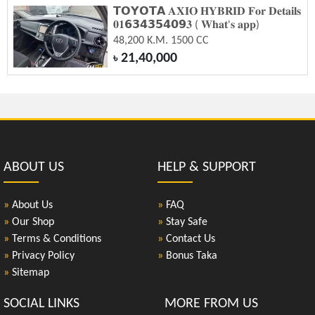
𝗧𝗢𝗬𝗢𝗧𝗔 𝐀𝐗𝐈𝐎 𝐇𝐘𝐁𝐑𝐈𝐃 𝐅𝐨𝐫 𝐃𝐞𝐭𝐚𝐢𝐥𝐬
𝟎𝟏𝟲𝟯𝟰𝟯𝟱𝟰𝟬𝟵𝟑 ( 𝐖𝐡𝐚𝐭'𝐬 𝐚𝐩𝐩)
48,200 K.M. 1500 CC
21,40,000
৳
ABOUT US
HELP & SUPPORT
»
About Us
»
FAQ
»
Our Shop
»
Stay Safe
»
Terms & Conditions
»
Contact Us
»
Privacy Policy
»
Bonus Taka
»
Sitemap
SOCIAL LINKS
MORE FROM US