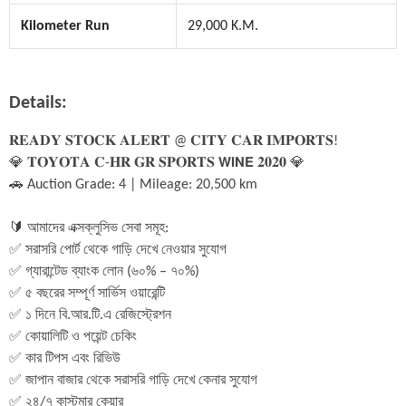
Kilometer Run
29,000 K.M.
Details:
𝐑𝐄𝐀𝐃𝐘 𝐒𝐓𝐎𝐂𝐊 𝐀𝐋𝐄𝐑𝐓 @ 𝐂𝐈𝐓𝐘 𝐂𝐀𝐑 𝐈𝐌𝐏𝐎𝐑𝐓𝐒! 
💎 𝐓𝐎𝐘𝐎𝐓𝐀 𝐂-𝐇𝐑 𝐆𝐑 𝐒𝐏𝐎𝐑𝐓𝐒 𝗪𝗜𝗡𝗘 𝟐𝟎𝟐𝟎 💎
🚗 Auction Grade: 4 | Mileage: 20,500 km
🔰 আমাদের এক্সক্লুসিভ সেবা সমূহ:
✅ সরাসরি পোর্ট থেকে গাড়ি দেখে নেওয়ার সুযোগ
✅ গ্যারান্টেড ব্যাংক লোন (৬০% – ৭০%)
✅ ৫ বছরের সম্পূর্ণ সার্ভিস ওয়ারেন্টি
✅ ১ দিনে বি.আর.টি.এ রেজিস্ট্রেশন
✅ কোয়ালিটি ও পয়েন্ট চেকিং
✅ কার টিপস এবং রিভিউ
✅ জাপান বাজার থেকে সরাসরি গাড়ি দেখে কেনার সুযোগ
✅ ২৪/৭ কাস্টমার কেয়ার