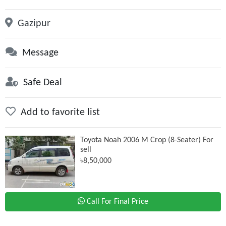
Gazipur
Message
Safe Deal
Add to favorite list
Toyota Noah 2006 M Crop (8-Seater) For
sell
৳8,50,000
Call For Final Price