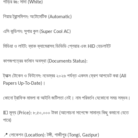
গাড়ির রঙ: সাদা (White)

গিয়ার ট্রান্সমিশন: অটোমেটিক (Automatic)

এসি কন্ডিশন: সুপার কুল (Super Cool AC)

মিডিয়া ও লাইট: ব্যাক ক্যামেরাসহ ডিভিডি প্লেয়ার এবং HID হেডলাইট

কাগজপত্রের বর্তমান অবস্থা (Documents Status):

ট্যাক্স টোকেন ও ফিটনেস: নভেম্বর ২০২৬ পর্যন্ত একদম ফ্রেশ আপডেট করা (All 
Papers Up-To-Date)।

কোনো ট্রাফিক মামলা বা আইনি জটিলতা নেই। নাম পরিবর্তন যেকোনো সময় সম্ভব।

💵 মূল্য (Price): ৮,৫০,০০০ টাকা (আলোচনা সাপেক্ষে সামান্য কিছু কমানো যেতে 
পারে)

📍 লোকেশন (Location): টঙ্গী, গাজীপুর (Tongi, Gazipur)