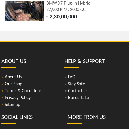
BMW X7 Plug-in Hybrid
37,900 K.M. 2000 CC
2,30,00,000
৳
ABOUT US
HELP & SUPPORT
»
About Us
»
FAQ
»
Our Shop
»
Stay Safe
»
Terms & Conditions
»
Contact Us
»
Privacy Policy
»
Bonus Taka
»
Sitemap
SOCIAL LINKS
MORE FROM US