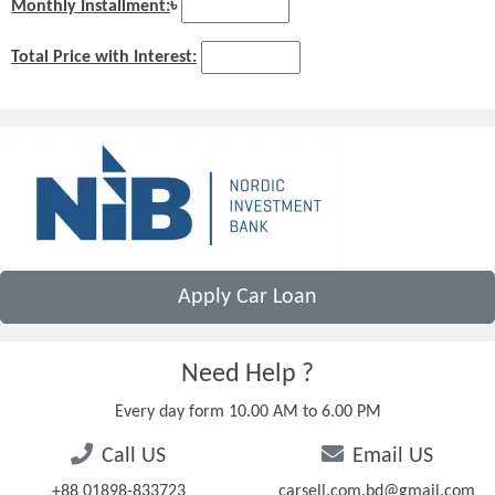
Monthly Installment:
৳
Total Price with Interest:
Apply Car Loan
Need Help ?
Every day form 10.00 AM to 6.00 PM
Call US
Email US
+88 01898-833723
carsell.com.bd@gmail.com