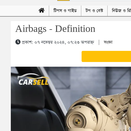
টিপস ও গাইড
টপ ও বেস্ট
নিউজ ও রি
Airbags - Definition
প্রকাশ: ০৭ নভেম্বর ২০২৪, ০৭:২৩ অপরাহ্ন
|
সংজ্ঞা