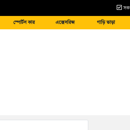
সকল
স্পোর্টস কার
এক্সেসরিজ
গাড়ি ভাড়া