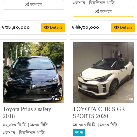
গুলশান
|
রিকন্ডিশন্ড গাড়ি
কম্পেয়ার
কম্পেয়ার
৩৮,৫০,০০০
২৯,৩০,০০০
Details
Details
৳
৳
Toyota Prius s safety
TOYOTA CHR S GR
2018
SPORTS 2020
৩২,৩৮০ কি.মি. | ১৮০০ সিসি
১৪,০০০ কি.মি. | ১৮০০ সিসি
সদস্য
গুলশান
|
রিকন্ডিশন্ড গাড়ি