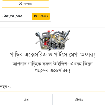
কম্পেয়ার
২৫,৫০,০০০
Details
৳
গাড়ির এক্সেসরিজ ও পার্টসে মেগা অফার!
আপনার গাড়িকে করুন স্টাইলিশ! এখনই কিনুন
পছন্দের এক্সেসরিজ!
শহর :-
ঢাকা
চট্টগ্রাম