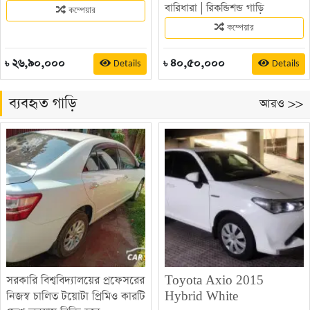
বারিধারা
|
রিকন্ডিশন্ড গাড়ি
কম্পেয়ার
কম্পেয়ার
২৬,৯০,০০০
৪০,৫০,০০০
Details
Details
৳
৳
ব্যবহৃত গাড়ি
আরও >>
সরকারি বিশ্ববিদ্যালয়ের প্রফেসরের
Toyota Axio 2015
নিজস্ব চালিত টয়োটা প্রিমিও কারটি
Hybrid White