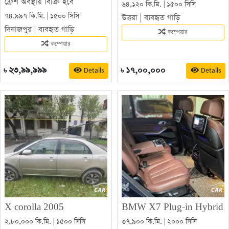
ফ্রেশ অবস্থায় বিক্রি হবে
৬৪,১২০ কি.মি. | ১৫০০ সিসি
৭৪,৯৯৭ কি.মি. | ১৫০০ সিসি
উত্তরা
|
ব্যবহৃত গাড়ি
দিনাজপুর
|
ব্যবহৃত গাড়ি
কম্পেয়ার
কম্পেয়ার
২৩,৯৯,৯৯৯
১৭,০০,০০০
Details
Details
৳
৳
X corolla 2005
BMW X7 Plug-in Hybrid
২,৮০,০০০ কি.মি. | ১৫০০ সিসি
৩৭,৯০০ কি.মি. | ২০০০ সিসি