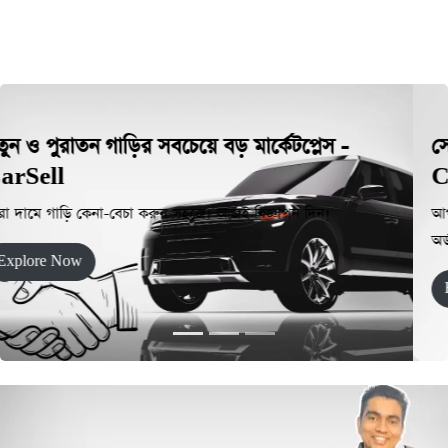
সেরা দামে গাড়ির এক্সেসরিজ ও খুচরা যন্ত্রাংশ -
CarSell
আপনার গাড়ির যত্নে আসল যন্ত্রাংশ এবং এক্সেসরিজের বিশ্বস্ত ঠিকানা। আজই
অর্ডার করুন এবং দ্রুত ডেলিভারি নিন!
Explore Now