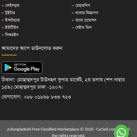
»
ফেইসবুক
»
মেম্বারশিপ
»
টুইটার
»
ব্যানার বিজ্ঞাপন
»
ইন্সটাগ্রাম
»
অ্যাড প্রমোশন
»
ইউটিউব
»
সেইফ ডিল
»
লিঙ্কডইন
আমাদের অ্যাপ ডাউনলোড করুন
ঠিকানা: মোহাম্মদপুর টাউনহল সুপার মার্কেট, ২য় তলায় (শপ নাম্বার
১৫৯) মোহাম্মদপুর ঢাকা -১২০৭।
যোগাযোগ: +৮৮ ০১৮৯৮ ৮৩৩ ৭২৩
A Bangladeshi Free Classified Marketplace © 2026 - CarSell.com.bd | All
the rights reserved.