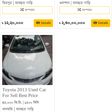
মিরপুর
|
ব্যবহৃত গাড়ি
গুলশান
|
ব্যবহৃত গাড়ি
কম্পেয়ার
কম্পেয়ার
১২,২০,০০০
২,৩০,০০,০০০
Details
Details
৳
৳
Toyota 2013 Used Car
For Sell Best Price
৪৫,০০০ কি.মি. | ১৫০০ সিসি
ধানমন্ডি
|
ব্যবহৃত গাড়ি