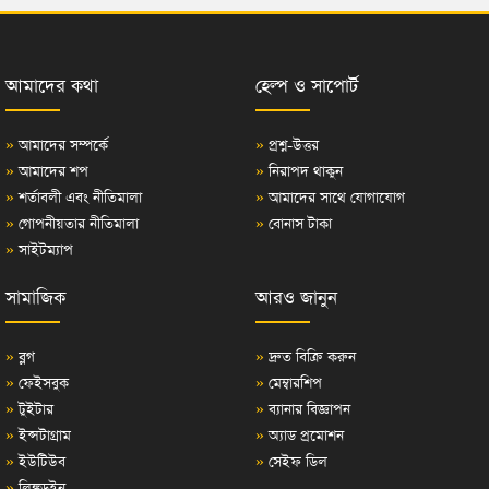
আমাদের কথা
হেল্প ও সাপোর্ট
»
আমাদের সম্পর্কে
»
প্রশ্ন-উত্তর
»
আমাদের শপ
»
নিরাপদ থাকুন
»
শর্তাবলী এবং নীতিমালা
»
আমাদের সাথে যোগাযোগ
»
গোপনীয়তার নীতিমালা
»
বোনাস টাকা
»
সাইটম্যাপ
সামাজিক
আরও জানুন
»
ব্লগ
»
দ্রুত বিক্রি করুন
»
ফেইসবুক
»
মেম্বারশিপ
»
টুইটার
»
ব্যানার বিজ্ঞাপন
»
ইন্সটাগ্রাম
»
অ্যাড প্রমোশন
»
ইউটিউব
»
সেইফ ডিল
»
লিঙ্কডইন