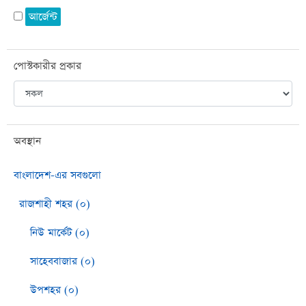
আর্জেন্ট
পোস্টকারীর প্রকার
অবস্থান
বাংলাদেশ-এর সবগুলো
রাজশাহী শহর (০)
নিউ মার্কেট (০)
সাহেববাজার (০)
উপশহর (০)