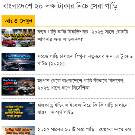
বাংলাদেশে ২০ লক্ষ টাকার নিচে সেরা গাড়ি
আরও দেখুন
নতুন গাড়ি নাকি রিকন্ডিশনড—২০২৬ সালে কোনটা
আপনার জন্য লাভজনক?
সহজে গাড়ি চালানো শিখুন: নতুনদের জন্য এ টু জেড
গাইড (২০২৬)
জাপান থেকে বাংলাদেশে গাড়ি কীভাবে কিনবেন:
২০২৬ ধাপে ধাপে নির্দেশিকা
হালকা ড্রাইভিং লাইসেন্স দিয়ে কি কি গাড়ি চালানো
যায়? - সম্পূর্ণ গাইড
২০২৫ সালের ১০ টি সস্তা গাড়ি : যেগুলো দামে কম,