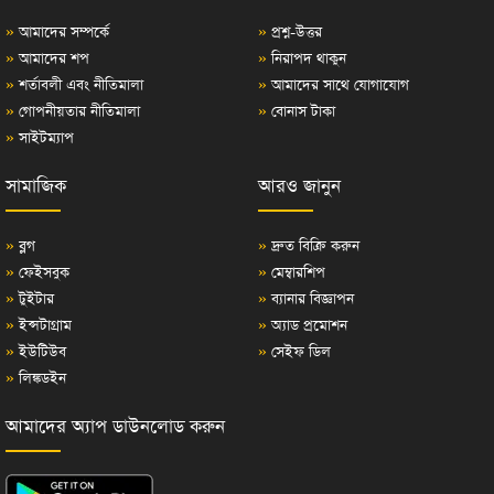
»
আমাদের সম্পর্কে
»
প্রশ্ন-উত্তর
»
আমাদের শপ
»
নিরাপদ থাকুন
»
শর্তাবলী এবং নীতিমালা
»
আমাদের সাথে যোগাযোগ
»
গোপনীয়তার নীতিমালা
»
বোনাস টাকা
»
সাইটম্যাপ
সামাজিক
আরও জানুন
»
ব্লগ
»
দ্রুত বিক্রি করুন
»
ফেইসবুক
»
মেম্বারশিপ
»
টুইটার
»
ব্যানার বিজ্ঞাপন
»
ইন্সটাগ্রাম
»
অ্যাড প্রমোশন
»
ইউটিউব
»
সেইফ ডিল
»
লিঙ্কডইন
আমাদের অ্যাপ ডাউনলোড করুন