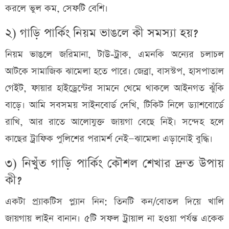
করলে ভুল কম, সেফটি বেশি।
২) গাড়ি পার্কিং নিয়ম ভাঙলে কী সমস্যা হয়?
নিয়ম ভাঙলে জরিমানা, টাউ‑ট্রাক, এমনকি অন্যের চলাচল
আটকে সামাজিক ঝামেলা হতে পারে। জেব্রা, বাসস্টপ, হাসপাতাল
গেইট, ফায়ার হাইড্রেন্টের সামনে থেমে থাকলে আইনগত ঝুঁকি
বাড়ে। আমি সবসময় সাইনবোর্ড দেখি, টিকিট নিলে ড্যাশবোর্ডে
রাখি, আর রাতে আলোযুক্ত জায়গা বেছে নিই। সন্দেহ হলে
কাছের ট্রাফিক পুলিশের পরামর্শ নেই—ঝামেলা এড়ানোই বুদ্ধি।
৩) নিখুঁত গাড়ি পার্কিং কৌশল শেখার দ্রুত উপায়
কী?
একটা প্র্যাকটিস প্ল্যান নিন: তিনটি কন/বোতল দিয়ে খালি
জায়গায় লাইন বানান। ৫টি সফল ট্রায়াল না হওয়া পর্যন্ত একেক