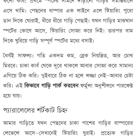
ফলো করি: প্রথমে স্পটের সামনে দাঁড়ানো গাড়ির সমান্তরালে
এসে থামি। পেছনের বাম্পার এক লাইনে এলে স্টিয়ারিং পুরো
ডান দিকে ঘোরাই, ধীরে ধীরে গাড়ি পেছাই। যখন গাড়ির মাঝখান
স্পটের কোণে আসে, স্টিয়ারিং সোজা করে নিই। তারপর বাম
দিকে ঘুরিয়ে গাড়ি সম্পূর্ণ স্পটের মধ্যে বসাই।
ধৈর্যই সাফল্য। গতি একদম কম, ব্রেক নিয়ন্ত্রিত, আর চোখ
মিররে। চাকা কার্ব থেকে দূরে থাকলে আবার সোজা করে সামান্য
এগিয়ে ঠিক করি। দুইবারে ঠিক না হলে লজ্জা নেই—আবার চেষ্টা
করি। এই
কিভাবে গাড়ি পার্ক করবেন
ফর্মুলা অনুশীলনে পারফেক্ট
হয়ে যায়।
প্যারালেলের শর্টকাট চিহ্ন
আমার গাড়িতে যখন পেছনের চাকা পাশের গাড়ির বাম্পারের
লেভেলে আসে—সেখানেই স্টিয়ারিং ঘুরাই। প্রত্যেক গাড়ির