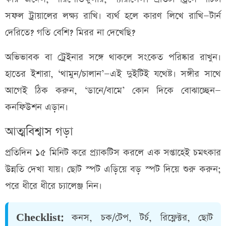
সফল ট্রায়ালের লক্ষ্য রাখি। ব্যর্থ হলে কারণ লিখে রাখি—টার্ন
দেরিতে? গতি বেশি? মিরর না দেখেছি?
অভিভাবক বা ট্রেইনার সঙ্গে থাকলে সংকেত পরিষ্কার রাখুন।
হাতের ইশারা, ‘থামুন/চালান’—এই দুইটিই যথেষ্ট। সঙ্গীর সাথে
আগেই ঠিক করুন, ‘ডানে/বামে’ কোন দিকে বোঝাচ্ছেন—
কনফিউশন এড়ান।
আত্মবিশ্বাস গড়া
প্রতিদিন ১৫ মিনিট করে প্র্যাকটিস করলে এক সপ্তাহেই চমৎকার
উন্নতি দেখা যায়। ছোট স্পট এড়িয়ে বড় স্পট দিয়ে শুরু করুন;
পরে ধীরে ধীরে চ্যালেঞ্জ নিন।
Checklist:
কনস, চক/টেপ, টর্চ, রিফ্লেক্টর, ছোট