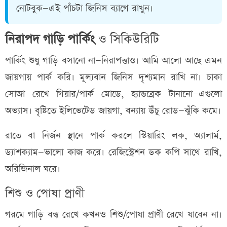
নোটবুক—এই পাঁচটা জিনিস ব্যাগে রাখুন।
নিরাপদ গাড়ি পার্কিং
ও সিকিউরিটি
পার্কিং শুধু গাড়ি বসানো না—নিরাপত্তাও। আমি আলো আছে এমন
জায়গায় পার্ক করি। মূল্যবান জিনিস দৃশ্যমান রাখি না। চাকা
সোজা রেখে গিয়ার/পার্ক মোডে, হ্যান্ডব্রেক টানানো—এগুলো
অভ্যাস। বৃষ্টিতে ইলিভেটেড জায়গা, বন্যায় উঁচু রোড—ঝুঁকি কমে।
রাতে বা নির্জন স্থানে পার্ক করলে স্টিয়ারিং লক, অ্যালার্ম,
ড্যাশক্যাম—ভালো কাজ করে। রেজিস্ট্রেশন ডক কপি সাথে রাখি,
অরিজিনাল ঘরে।
শিশু ও পোষা প্রাণী
গরমে গাড়ি বন্ধ রেখে কখনও শিশু/পোষা প্রাণী রেখে যাবেন না।