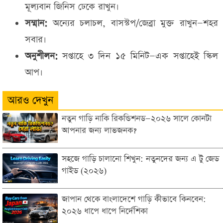
মূল্যবান জিনিস ঢেকে রাখুন।
সম্মান:
অন্যের চলাচল, বাসস্টপ/জেব্রা মুক্ত রাখুন—শহর
সবার।
অনুশীলন:
সপ্তাহে ৩ দিন ১৫ মিনিট—এক সপ্তাহেই স্কিল
আপ।
আরও দেখুন
নতুন গাড়ি নাকি রিকন্ডিশনড—২০২৬ সালে কোনটা
আপনার জন্য লাভজনক?
সহজে গাড়ি চালানো শিখুন: নতুনদের জন্য এ টু জেড
গাইড (২০২৬)
জাপান থেকে বাংলাদেশে গাড়ি কীভাবে কিনবেন:
২০২৬ ধাপে ধাপে নির্দেশিকা