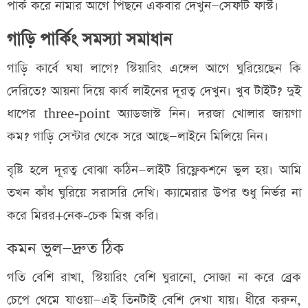
পার্ক করে নামার আগে পিছনে একবার দেখুন—সেফটি ফার্স্ট।
গাড়ি পার্কিং সমস্যা সমাধান
গাড়ি কার্বে ঘষা লাগে? স্টিয়ারিং এঙ্গেল আগে ঘুরিয়েছেন কি
দেরিতে? আয়না দিয়ে কার্ব লাইনের দূরত্ব দেখুন। খুব টাইট? দুই
ধাপের three‑point অ্যাডজাস্ট নিন। দরজা খোলার জায়গা
কম? গাড়ি সেন্টার থেকে সরে আছে—লাইনে মিলিয়ে নিন।
বৃষ্টি হলে দূরত্ব বোঝা কঠিন—লাইট রিফ্লেকশনে ভুল হয়। আমি
তখন কাঁধ ঘুরিয়ে সরাসরি দেখি। ক্যামেরার উপর শুধু নির্ভর না
করে মিরর+নেক‑চেক মিক্স করি।
কমন ভুল—দ্রুত ঠিক
গতি বেশি রাখা, স্টিয়ারিং বেশি ঘুরানো, সোজা না করে ব্রেক
চেপে থেমে যাওয়া—এই তিনটাই বেশি দেখা যায়। ধীরে করুন,