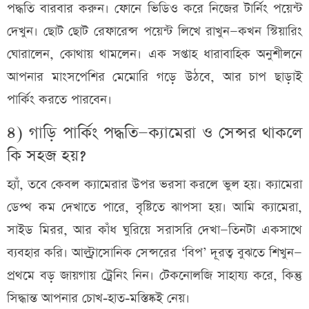
পদ্ধতি বারবার করুন। ফোনে ভিডিও করে নিজের টার্নিং পয়েন্ট
দেখুন। ছোট ছোট রেফারেন্স পয়েন্ট লিখে রাখুন—কখন স্টিয়ারিং
ঘোরালেন, কোথায় থামলেন। এক সপ্তাহ ধারাবাহিক অনুশীলনে
আপনার মাংসপেশির মেমোরি গড়ে উঠবে, আর চাপ ছাড়াই
পার্কিং করতে পারবেন।
৪) গাড়ি পার্কিং পদ্ধতি—ক্যামেরা ও সেন্সর থাকলে
কি সহজ হয়?
হ্যাঁ, তবে কেবল ক্যামেরার উপর ভরসা করলে ভুল হয়। ক্যামেরা
ডেপ্থ কম দেখাতে পারে, বৃষ্টিতে ঝাপসা হয়। আমি ক্যামেরা,
সাইড মিরর, আর কাঁধ ঘুরিয়ে সরাসরি দেখা—তিনটা একসাথে
ব্যবহার করি। আল্ট্রাসোনিক সেন্সরের ‘বিপ’ দূরত্ব বুঝতে শিখুন—
প্রথমে বড় জায়গায় ট্রেনিং নিন। টেকনোলজি সাহায্য করে, কিন্তু
সিদ্ধান্ত আপনার চোখ‑হাত‑মস্তিষ্কই নেয়।