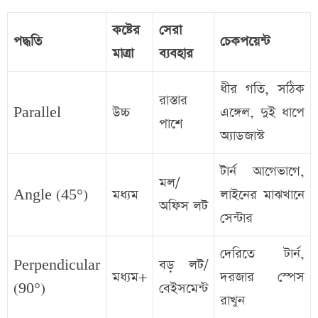
কষ্টের
সেরা
পদ্ধতি
চেকপয়েন্ট
মাত্রা
ব্যবহার
ধীর গতি, সঠিক
রাস্তার
Parallel
উচ্চ
এঙ্গেল, দুই ধাপে
পাশে
অ্যাডজাস্ট
টার্ন আগেভাগে,
মল/
Angle (45°)
মধ্যম
লাইনের মাঝখানে
অফিস লট
সেন্টার
দেরিতে টার্ন,
Perpendicular
বড় লট/
মধ্যম+
দরজার স্পেস
(90°)
বেইসমেন্ট
রাখুন