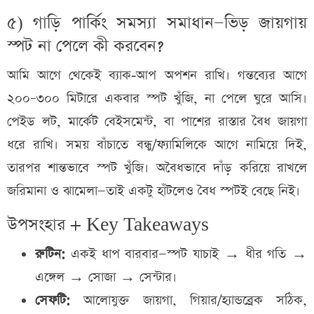
৫) গাড়ি পার্কিং সমস্যা সমাধান—ভিড় জায়গায়
স্পট না পেলে কী করবেন?
আমি আগে থেকেই ব্যাক‑আপ অপশন রাখি। গন্তব্যের আগে
২০০–৩০০ মিটারে একবার স্পট খুঁজি, না পেলে ঘুরে আসি।
পেইড লট, মার্কেট বেইসমেন্ট, বা পাশের রাস্তার বৈধ জায়গা
ধরে রাখি। সময় বাঁচাতে বন্ধু/ফ্যামিলিকে আগে নামিয়ে দিই,
তারপর শান্তভাবে স্পট খুঁজি। অবৈধভাবে দাঁড় করিয়ে রাখলে
জরিমানা ও ঝামেলা—তাই একটু হাঁটলেও বৈধ স্পটই বেছে নিই।
উপসংহার + Key Takeaways
রুটিন:
একই ধাপ বারবার—স্পট যাচাই → ধীর গতি →
এঙ্গেল → সোজা → সেন্টার।
সেফটি:
আলোযুক্ত জায়গা, গিয়ার/হ্যান্ডব্রেক সঠিক,