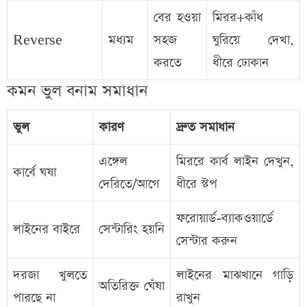
বের হওয়া
মিরর+কাঁধ
Reverse
মধ্যম
সহজ
ঘুরিয়ে দেখা,
করতে
ধীরে ঢোকান
কমন ভুল বনাম সমাধান
ভুল
কারণ
দ্রুত সমাধান
এঙ্গেল
মিররে কার্ব লাইন দেখুন,
কার্বে ঘষা
দেরিতে/আগে
ধীরে স্টপ
ফরোয়ার্ড‑ব্যাকওয়ার্ডে
লাইনের বাইরে
সেন্টারিং হয়নি
সেন্টার করুন
দরজা খুলতে
লাইনের মাঝখানে গাড়ি
অতিরিক্ত ঘেঁষা
পারছে না
রাখুন