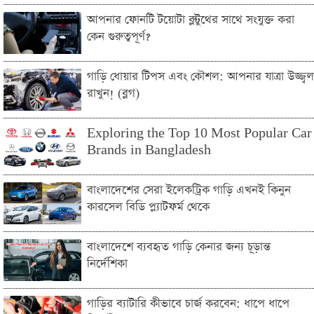
আপনার ফোনটি টয়োটা ব্লুটুথের সাথে সংযুক্ত করা
কেন গুরুত্বপূর্ণ?
গাড়ি ধোয়ার টিপস এবং কৌশল: আপনার যাত্রা উজ্জ্বল
রাখুন! (ব্লগ)
Exploring the Top 10 Most Popular Car
Brands in Bangladesh
বাংলাদেশের সেরা ইলেকট্রিক গাড়ি এখনই কিনুন
কারসেল বিডি প্ল্যাটফর্ম থেকে
বাংলাদেশে ব্যবহৃত গাড়ি কেনার জন্য চূড়ান্ত
নির্দেশিকা
গাড়ির ব্যাটারি কীভাবে চার্জ করবেন: ধাপে ধাপে