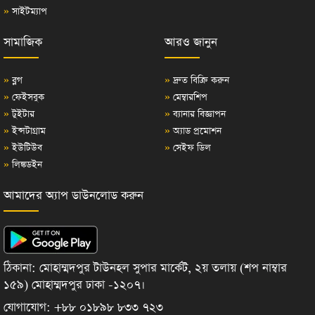
»
সাইটম্যাপ
সামাজিক
আরও জানুন
»
ব্লগ
»
দ্রুত বিক্রি করুন
»
ফেইসবুক
»
মেম্বারশিপ
»
টুইটার
»
ব্যানার বিজ্ঞাপন
»
ইন্সটাগ্রাম
»
অ্যাড প্রমোশন
»
ইউটিউব
»
সেইফ ডিল
»
লিঙ্কডইন
আমাদের অ্যাপ ডাউনলোড করুন
ঠিকানা: মোহাম্মদপুর টাউনহল সুপার মার্কেট, ২য় তলায় (শপ নাম্বার
১৫৯) মোহাম্মদপুর ঢাকা -১২০৭।
যোগাযোগ: +৮৮ ০১৮৯৮ ৮৩৩ ৭২৩