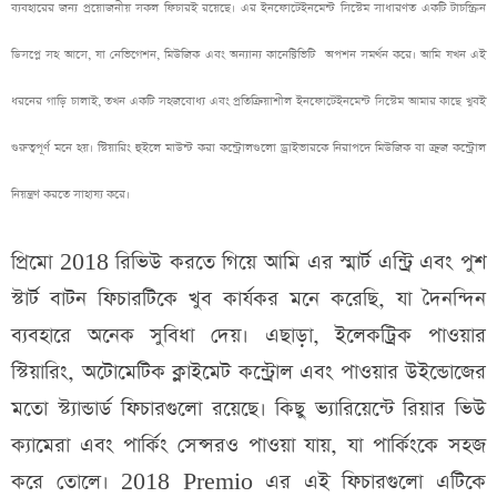
ব্যবহারের জন্য প্রয়োজনীয় সকল ফিচারই রয়েছে। এর ইনফোটেইনমেন্ট সিস্টেম সাধারণত একটি টাচস্ক্রিন
ডিসপ্লে সহ আসে, যা নেভিগেশন, মিউজিক এবং অন্যান্য কানেক্টিভিটি অপশন সমর্থন করে। আমি যখন এই
ধরনের গাড়ি চালাই, তখন একটি সহজবোধ্য এবং প্রতিক্রিয়াশীল ইনফোটেইনমেন্ট সিস্টেম আমার কাছে খুবই
গুরুত্বপূর্ণ মনে হয়। স্টিয়ারিং হুইলে মাউন্ট করা কন্ট্রোলগুলো ড্রাইভারকে নিরাপদে মিউজিক বা ক্রুজ কন্ট্রোল
নিয়ন্ত্রণ করতে সাহায্য করে।
প্রিমো 2018 রিভিউ করতে গিয়ে আমি এর স্মার্ট এন্ট্রি এবং পুশ
স্টার্ট বাটন ফিচারটিকে খুব কার্যকর মনে করেছি, যা দৈনন্দিন
ব্যবহারে অনেক সুবিধা দেয়। এছাড়া, ইলেকট্রিক পাওয়ার
স্টিয়ারিং, অটোমেটিক ক্লাইমেট কন্ট্রোল এবং পাওয়ার উইন্ডোজের
মতো স্ট্যান্ডার্ড ফিচারগুলো রয়েছে। কিছু ভ্যারিয়েন্টে রিয়ার ভিউ
ক্যামেরা এবং পার্কিং সেন্সরও পাওয়া যায়, যা পার্কিংকে সহজ
করে তোলে। 2018 Premio এর এই ফিচারগুলো এটিকে