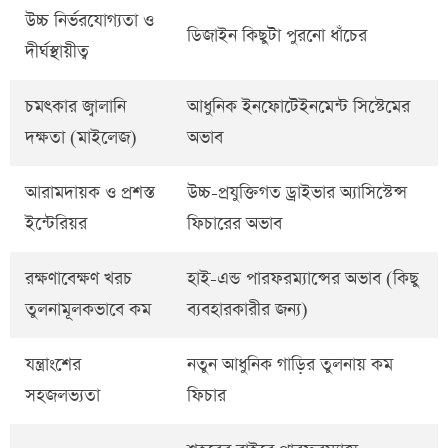
উচ্চ নির্ভরযোগ্যতা ও
ডিজাইন কিছুটা পুরনো ধাঁচের
দীর্ঘস্থায়ীত্ব
চমৎকার জ্বালানি
আধুনিক ইনফোটেইনমেন্ট সিস্টেমের
দক্ষতা (মাইলেজ)
অভাব
আরামদায়ক ও প্রশস্ত
উচ্চ-প্রযুক্তিগত ড্রাইভার অ্যাসিস্টেন্স
ইন্টেরিয়র
ফিচারের অভাব
রক্ষণাবেক্ষণ খরচ
হাই-এন্ড পারফরম্যান্সের অভাব (কিছু
তুলনামূলকভাবে কম
ব্যবহারকারীর জন্য)
যন্ত্রাংশের
নতুন আধুনিক গাড়ির তুলনায় কম
সহজলভ্যতা
ফিচার