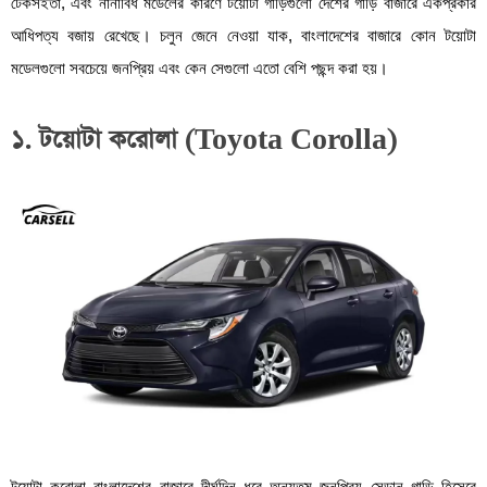
টেকসইতা, এবং নানাবিধ মডেলের কারণে টয়োটা গাড়িগুলো দেশের গাড়ি বাজারে একপ্রকার
আধিপত্য বজায় রেখেছে। চলুন জেনে নেওয়া যাক, বাংলাদেশের বাজারে কোন টয়োটা
মডেলগুলো সবচেয়ে জনপ্রিয় এবং কেন সেগুলো এতো বেশি পছন্দ করা হয়।
১. টয়োটা করোলা (Toyota Corolla)
টয়োটা করোলা বাংলাদেশের বাজারে দীর্ঘদিন ধরে অন্যতম জনপ্রিয় সেডান গাড়ি হিসেবে