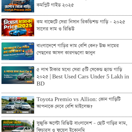
কমপ্লিট গাইড ২০২৫
কম বাজেটে সেরা নিসান রিকন্ডিশন্ড গাড়ি – ২০২৫
সালের দাম ও রিভিউ
বাংলাদেশে গাড়ির দাম বেশি কেন? উচ্চ দামের
পেছনের আসল কারণগুলো জানুন
৫ লাখ টাকার মধ্যে সেরা ৫টি সেকেন্ড হ্যান্ড গাড়ি
২০২৫ | Best Used Cars Under 5 Lakh in
BD
Toyota Premio vs Allion: কোন গাড়িটি
আপনাকে দেবে বেশি মাইলেজ?
সুজুকি অল্টো রিভিউ বাংলাদেশ – ছোট গাড়ির দাম,
ফিচারস ও ফুয়েল ইকোনমি