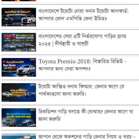
বাংলাদেশে টয়োটা নোয়া বনাম টয়োটা আলফার্ড:
আপনার কোন এমপিভি কেনা উচিত?
বাংলাদেশের সেরা ৫টি নির্ভরযোগ্য গাড়ির ব্র্যান্ড
২০২৫ | দীর্ঘস্থায়ী ও সাশ্রয়ী
Toyota Premio 2018: বিস্তারিত রিভিউ -
আপনার জন্য সেরা অপশন?
টয়োটা আক্সিও বনাম ফিল্ডার: কেনার আগে যে
পার্থক্যগুলো জানা জরুরি।
রিকন্ডিশন গাড়ি বলতে কী বোঝায়? কেনার আগে যা
জানা জরুরি
জাপান থেকে অকশনের গাড়ি কেনার নিয়ম ও খরচ –