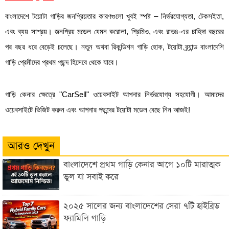
বাংলাদেশে টয়োটা গাড়ির জনপ্রিয়তার কারণগুলো খুবই স্পষ্ট – নির্ভরযোগ্যতা, টেকসইতা,
এবং ব্যয় সাশ্রয়। জনপ্রিয় মডেল যেমন করোলা, প্রিমিও, এবং রাভ৪-এর চাহিদা বছরের
পর বছর ধরে বেড়েই চলেছে। নতুন অথবা রিকন্ডিশন গাড়ি হোক, টয়োটা ব্র্যান্ড বাংলাদেশি
গাড়ি প্রেমীদের প্রথম পছন্দ হিসেবে থেকে যাবে।
গাড়ি কেনার ক্ষেত্রে "CarSell" ওয়েবসাইট আপনার নির্ভরযোগ্য সহযোগী। আমাদের
ওয়েবসাইটে ভিজিট করুন এবং আপনার পছন্দের টয়োটা মডেল বেছে নিন আজই!
আরও দেখুন
বাংলাদেশে প্রথম গাড়ি কেনার আগে ১০টি মারাত্মক
ভুল যা সবাই করে
২০২৫ সালের জন্য বাংলাদেশের সেরা ৭টি হাইব্রিড
ফ্যামিলি গাড়ি