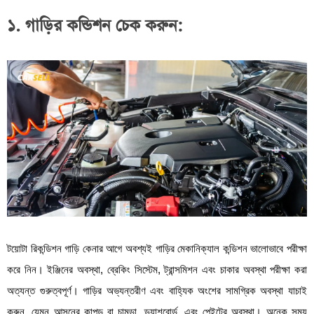
১. গাড়ির কন্ডিশন চেক করুন:
টয়োটা রিকন্ডিশন গাড়ি কেনার আগে অবশ্যই গাড়ির মেকানিক্যাল কন্ডিশন ভালোভাবে পরীক্ষা
করে নিন। ইঞ্জিনের অবস্থা, ব্রেকিং সিস্টেম, ট্রান্সমিশন এবং চাকার অবস্থা পরীক্ষা করা
অত্যন্ত গুরুত্বপূর্ণ। গাড়ির অভ্যন্তরীণ এবং বাহ্যিক অংশের সামগ্রিক অবস্থা যাচাই
করুন, যেমন আসনের কাপড় বা চামড়া, ড্যাশবোর্ড, এবং পেইন্টের অবস্থা। অনেক সময়