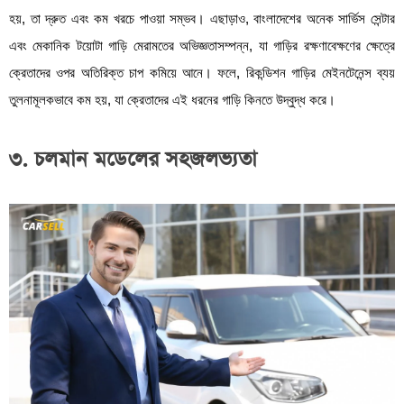
হয়, তা দ্রুত এবং কম খরচে পাওয়া সম্ভব। এছাড়াও, বাংলাদেশের অনেক সার্ভিস সেন্টার
এবং মেকানিক টয়োটা গাড়ি মেরামতের অভিজ্ঞতাসম্পন্ন, যা গাড়ির রক্ষণাবেক্ষণের ক্ষেত্রে
ক্রেতাদের ওপর অতিরিক্ত চাপ কমিয়ে আনে। ফলে, রিকন্ডিশন গাড়ির মেইনটেনেন্স ব্যয়
তুলনামূলকভাবে কম হয়, যা ক্রেতাদের এই ধরনের গাড়ি কিনতে উদ্বুদ্ধ করে।
৩. চলমান মডেলের সহজলভ্যতা