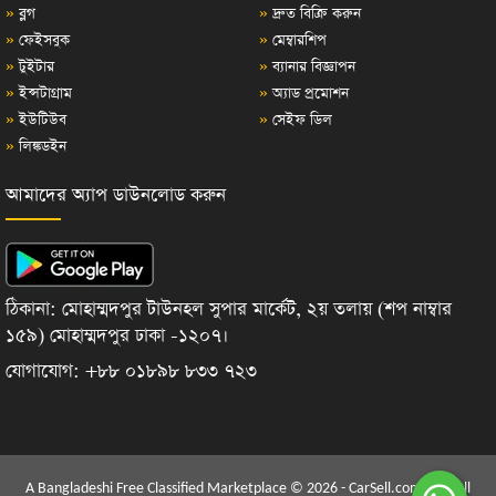
»
ব্লগ
»
দ্রুত বিক্রি করুন
»
ফেইসবুক
»
মেম্বারশিপ
»
টুইটার
»
ব্যানার বিজ্ঞাপন
»
ইন্সটাগ্রাম
»
অ্যাড প্রমোশন
»
ইউটিউব
»
সেইফ ডিল
»
লিঙ্কডইন
আমাদের অ্যাপ ডাউনলোড করুন
ঠিকানা: মোহাম্মদপুর টাউনহল সুপার মার্কেট, ২য় তলায় (শপ নাম্বার
১৫৯) মোহাম্মদপুর ঢাকা -১২০৭।
যোগাযোগ: +৮৮ ০১৮৯৮ ৮৩৩ ৭২৩
A Bangladeshi Free Classified Marketplace © 2026 - CarSell.com.bd | All