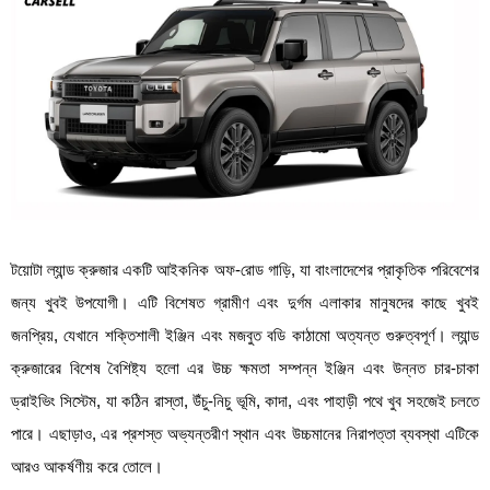
টয়োটা ল্যান্ড ক্রুজার একটি আইকনিক অফ-রোড গাড়ি, যা বাংলাদেশের প্রাকৃতিক পরিবেশের
জন্য খুবই উপযোগী। এটি বিশেষত গ্রামীণ এবং দুর্গম এলাকার মানুষদের কাছে খুবই
জনপ্রিয়, যেখানে শক্তিশালী ইঞ্জিন এবং মজবুত বডি কাঠামো অত্যন্ত গুরুত্বপূর্ণ। ল্যান্ড
ক্রুজারের বিশেষ বৈশিষ্ট্য হলো এর উচ্চ ক্ষমতা সম্পন্ন ইঞ্জিন এবং উন্নত চার-চাকা
ড্রাইভিং সিস্টেম, যা কঠিন রাস্তা, উঁচু-নিচু ভূমি, কাদা, এবং পাহাড়ী পথে খুব সহজেই চলতে
পারে। এছাড়াও, এর প্রশস্ত অভ্যন্তরীণ স্থান এবং উচ্চমানের নিরাপত্তা ব্যবস্থা এটিকে
আরও আকর্ষণীয় করে তোলে।