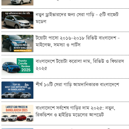
নতুন ড্রাইভারদের জন্য সেরা গাড়ি – ৫টি বাজেট
মডেল
টয়োটা পাসো ২০১৬–২০১৮ রিভিউ বাংলাদেশ –
মাইলেজ, সমস্যা ও পার্টস
বাংলাদেশে টয়োটা করোলা দাম, রিভিউ ও ফিচারস
২০২৫
শীর্ষ ১০টি সেরা গাড়ি আমদানিকারক বাংলাদেশে
বাংলাদেশে সর্বশেষ গাড়ির দাম ২০২৫: নতুন,
রিকন্ডিশন ও হাইব্রিড মডেলের আপডেট