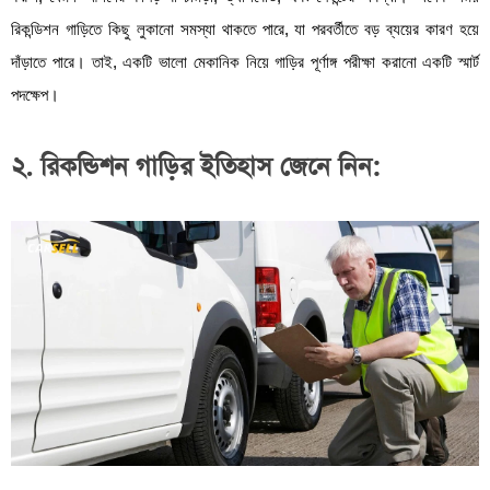
রিকন্ডিশন গাড়িতে কিছু লুকানো সমস্যা থাকতে পারে, যা পরবর্তীতে বড় ব্যয়ের কারণ হয়ে
দাঁড়াতে পারে। তাই, একটি ভালো মেকানিক নিয়ে গাড়ির পূর্ণাঙ্গ পরীক্ষা করানো একটি স্মার্ট
পদক্ষেপ।
২. রিকন্ডিশন গাড়ির ইতিহাস জেনে নিন: