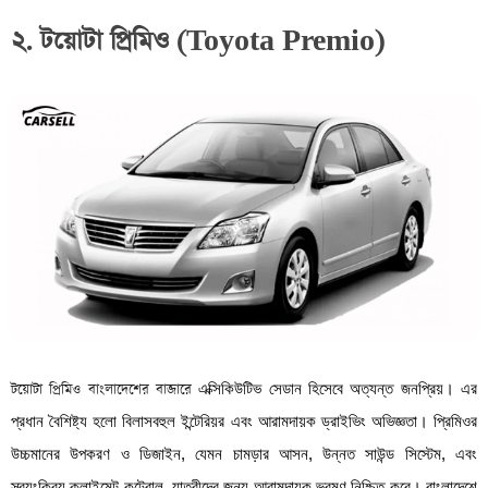
২. টয়োটা প্রিমিও (Toyota Premio)
টয়োটা প্রিমিও বাংলাদেশের বাজারে
এক্সিকিউটিভ সেডান হিসেবে অত্যন্ত জনপ্রিয়। এর
প্রধান বৈশিষ্ট্য হলো বিলাসবহুল ইন্টেরিয়র এবং আরামদায়ক ড্রাইভিং অভিজ্ঞতা। প্রিমিওর
উচ্চমানের উপকরণ ও ডিজাইন, যেমন চামড়ার আসন, উন্নত সাউন্ড সিস্টেম, এবং
স্বয়ংক্রিয় ক্লাইমেট কন্ট্রোল, যাত্রীদের জন্য আরামদায়ক ভ্রমণ নিশ্চিত করে। বাংলাদেশে