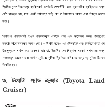
প্রিমিও মূলত উচ্চপদস্থ ব্যক্তিবর্গ, কর্পোরেট পেশাজীবী, এবং ব্যবসায়িক ব্যক্তিদের মধ্যে
বেশি ব্যবহৃত হয়, যারা একটি মর্যাদাপূর্ণ গাড়ি চান যা উচ্চমানের আরাম এবং স্টাইল অফার
করে।
প্রিমিওর শক্তিশালী ইঞ্জিন পারফরম্যান্স এটিকে শহর এবং মহাসড়ক উভয় পরিবেশেই
দক্ষতার সাথে চালানোর সুযোগ দেয়। এটি দামী হলেও, এর টেকসইতা এবং নির্ভরযোগ্যতা এর
উচ্চমূল্যকে সার্থক করে তোলে। তাছাড়া, টয়োটার মেকানিক্যাল সমস্যা সমাধানের জন্য
সহজলভ্য যন্ত্রাংশ এবং সার্ভিস সেন্টারের সুবিধা প্রিমিওর মালিকদের জন্য বড় সুবিধা হিসেবে
বিবেচিত হয়।
৩. টয়োটা ল্যান্ড ক্রুজার (Toyota Land
Cruiser)