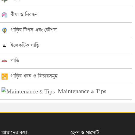
বীমা ও নিবন্ধন
গাড়ির টিপস এবং কৌশল
ইলেকট্রিক গাড়ি
গাড়ি
গাড়ির ধরন ও ফিচারসমূহ
Maintenance & Tips
আমাদের কথা
হেল্প ও সাপোর্ট