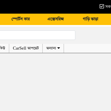
সকল
স্পোর্টস কার
এক্সেসরিজ
গাড়ি ভাড়া
ভিউ
CarSell আপডেট
অন্যান্য