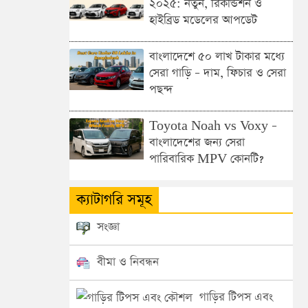
২০২৫: নতুন, রিকন্ডিশন ও
হাইব্রিড মডেলের আপডেট
বাংলাদেশে ৫০ লাখ টাকার মধ্যে
সেরা গাড়ি – দাম, ফিচার ও সেরা
পছন্দ
Toyota Noah vs Voxy –
বাংলাদেশের জন্য সেরা
পারিবারিক MPV কোনটি?
ক্যাটাগরি সমূহ
সংজ্ঞা
বীমা ও নিবন্ধন
গাড়ির টিপস এবং