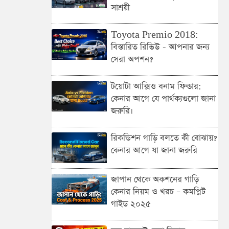
সাশ্রয়ী
Toyota Premio 2018:
বিস্তারিত রিভিউ - আপনার জন্য
সেরা অপশন?
টয়োটা আক্সিও বনাম ফিল্ডার:
কেনার আগে যে পার্থক্যগুলো জানা
জরুরি।
রিকন্ডিশন গাড়ি বলতে কী বোঝায়?
কেনার আগে যা জানা জরুরি
জাপান থেকে অকশনের গাড়ি
কেনার নিয়ম ও খরচ – কমপ্লিট
গাইড ২০২৫