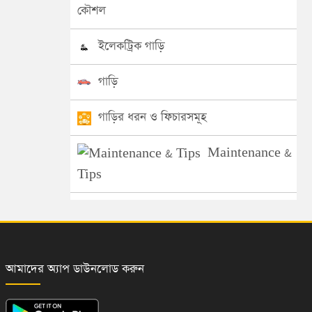
কৌশল
ইলেকট্রিক গাড়ি
গাড়ি
গাড়ির ধরন ও ফিচারসমূহ
Maintenance &
Tips
আমাদের অ্যাপ ডাউনলোড করুন