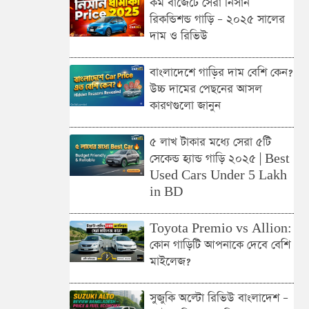
কম বাজেটে সেরা নিসান
রিকন্ডিশন্ড গাড়ি – ২০২৫ সালের
দাম ও রিভিউ
বাংলাদেশে গাড়ির দাম বেশি কেন?
উচ্চ দামের পেছনের আসল
কারণগুলো জানুন
৫ লাখ টাকার মধ্যে সেরা ৫টি
সেকেন্ড হ্যান্ড গাড়ি ২০২৫ | Best
Used Cars Under 5 Lakh
in BD
Toyota Premio vs Allion:
কোন গাড়িটি আপনাকে দেবে বেশি
মাইলেজ?
সুজুকি অল্টো রিভিউ বাংলাদেশ –