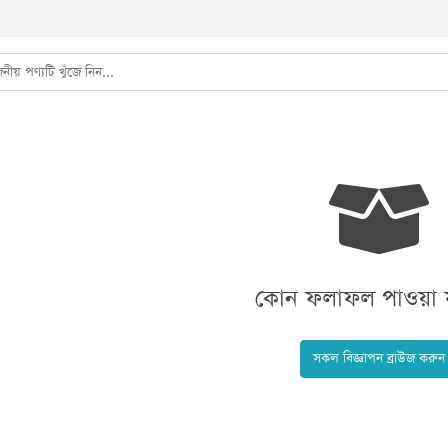
কোন ফলাফল পাওয়া য
সকল বিজ্ঞাপন ব্রাউজ করুন