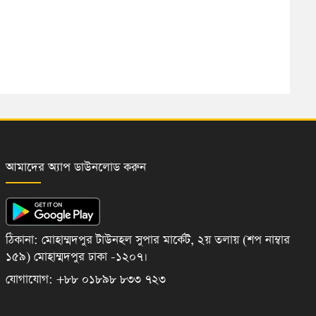
আমাদের অ্যাপ ডাউনলোড করুন
ঠিকানা: মোহাম্মদপুর টাউনহল সুপার মার্কেট, ২য় তলায় (শপ নাম্বার
১৫৯) মোহাম্মদপুর ঢাকা -১২০৭।
যোগাযোগ: +৮৮ ০১৮৯৮ ৮৩৩ ৭২৩