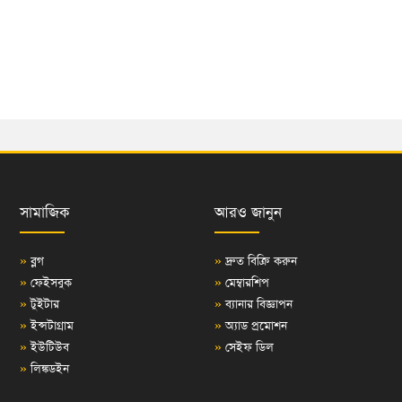
সামাজিক
আরও জানুন
»
ব্লগ
»
দ্রুত বিক্রি করুন
»
ফেইসবুক
»
মেম্বারশিপ
»
টুইটার
»
ব্যানার বিজ্ঞাপন
»
ইন্সটাগ্রাম
»
অ্যাড প্রমোশন
»
ইউটিউব
»
সেইফ ডিল
»
লিঙ্কডইন