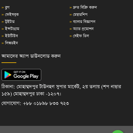
»
ব্লগ
»
দ্রুত বিক্রি করুন
»
ফেইসবুক
»
মেম্বারশিপ
»
টুইটার
»
ব্যানার বিজ্ঞাপন
»
ইন্সটাগ্রাম
»
অ্যাড প্রমোশন
»
ইউটিউব
»
সেইফ ডিল
»
লিঙ্কডইন
আমাদের অ্যাপ ডাউনলোড করুন
ঠিকানা: মোহাম্মদপুর টাউনহল সুপার মার্কেট, ২য় তলায় (শপ নাম্বার
১৫৯) মোহাম্মদপুর ঢাকা -১২০৭।
যোগাযোগ: +৮৮ ০১৮৯৮ ৮৩৩ ৭২৩