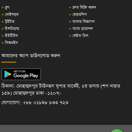
»
ব্লগ
»
দ্রুত বিক্রি করুন
»
ফেইসবুক
»
মেম্বারশিপ
»
টুইটার
»
ব্যানার বিজ্ঞাপন
»
ইন্সটাগ্রাম
»
অ্যাড প্রমোশন
»
ইউটিউব
»
সেইফ ডিল
»
লিঙ্কডইন
আমাদের অ্যাপ ডাউনলোড করুন
ঠিকানা: মোহাম্মদপুর টাউনহল সুপার মার্কেট, ২য় তলায় (শপ নাম্বার
১৫৯) মোহাম্মদপুর ঢাকা -১২০৭।
যোগাযোগ: +৮৮ ০১৮৯৮ ৮৩৩ ৭২৩