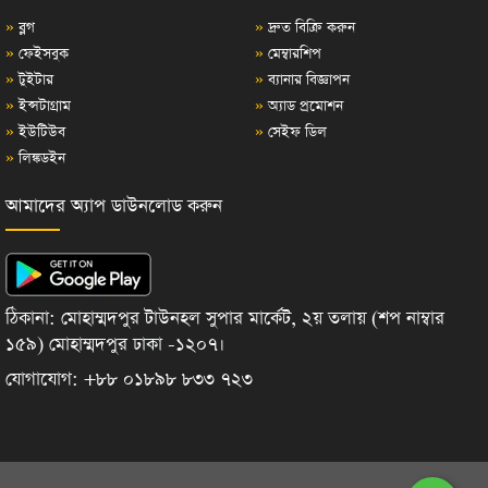
»
ব্লগ
»
দ্রুত বিক্রি করুন
»
ফেইসবুক
»
মেম্বারশিপ
»
টুইটার
»
ব্যানার বিজ্ঞাপন
»
ইন্সটাগ্রাম
»
অ্যাড প্রমোশন
»
ইউটিউব
»
সেইফ ডিল
»
লিঙ্কডইন
আমাদের অ্যাপ ডাউনলোড করুন
ঠিকানা: মোহাম্মদপুর টাউনহল সুপার মার্কেট, ২য় তলায় (শপ নাম্বার
১৫৯) মোহাম্মদপুর ঢাকা -১২০৭।
যোগাযোগ: +৮৮ ০১৮৯৮ ৮৩৩ ৭২৩