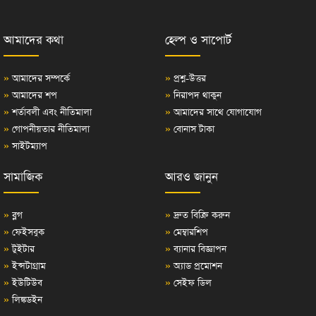
আমাদের কথা
হেল্প ও সাপোর্ট
»
আমাদের সম্পর্কে
»
প্রশ্ন-উত্তর
»
আমাদের শপ
»
নিরাপদ থাকুন
»
শর্তাবলী এবং নীতিমালা
»
আমাদের সাথে যোগাযোগ
»
গোপনীয়তার নীতিমালা
»
বোনাস টাকা
»
সাইটম্যাপ
সামাজিক
আরও জানুন
»
ব্লগ
»
দ্রুত বিক্রি করুন
»
ফেইসবুক
»
মেম্বারশিপ
»
টুইটার
»
ব্যানার বিজ্ঞাপন
»
ইন্সটাগ্রাম
»
অ্যাড প্রমোশন
»
ইউটিউব
»
সেইফ ডিল
»
লিঙ্কডইন