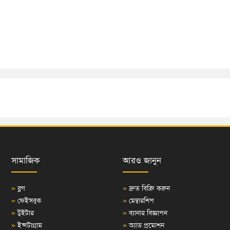
সামাজিক
আরও জানুন
»
ব্লগ
»
দ্রুত বিক্রি করুন
»
ফেইসবুক
»
মেম্বারশিপ
»
টুইটার
»
ব্যানার বিজ্ঞাপন
»
ইন্সটাগ্রাম
»
অ্যাড প্রমোশন