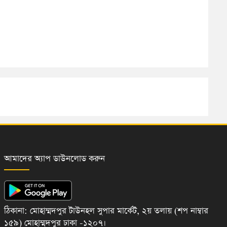
আমাদের অ্যাপ ডাউনলোড করুন
ঠিকানা: মোহাম্মদপুর টাউনহল সুপার মার্কেট, ২য় তলায় (শপ নাম্বার
১৫৯) মোহাম্মদপুর ঢাকা -১২০৭।