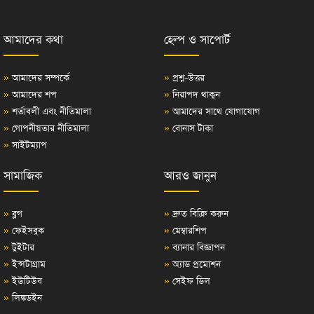
আমাদের কথা
হেল্প ও সাপোর্ট
»
আমাদের সম্পর্কে
»
প্রশ্ন-উত্তর
»
আমাদের শপ
»
নিরাপদ থাকুন
»
শর্তাবলী এবং নীতিমালা
»
আমাদের সাথে যোগাযোগ
»
গোপনীয়তার নীতিমালা
»
বোনাস টাকা
»
সাইটম্যাপ
সামাজিক
আরও জানুন
»
ব্লগ
»
দ্রুত বিক্রি করুন
»
ফেইসবুক
»
মেম্বারশিপ
»
টুইটার
»
ব্যানার বিজ্ঞাপন
»
ইন্সটাগ্রাম
»
অ্যাড প্রমোশন
»
ইউটিউব
»
সেইফ ডিল
»
লিঙ্কডইন