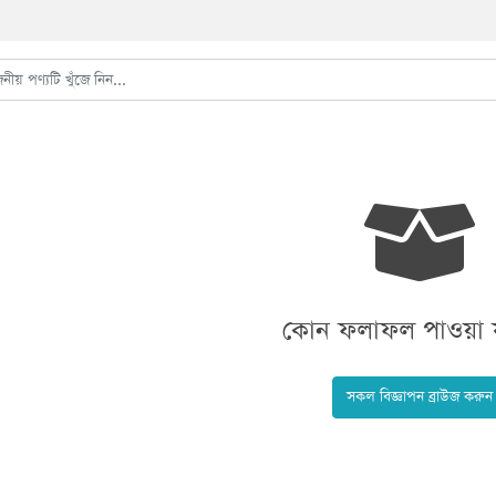
কোন ফলাফল পাওয়া য
সকল বিজ্ঞাপন ব্রাউজ করুন