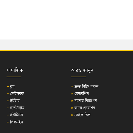
সামাজিক
আরও জানুন
»
ব্লগ
»
দ্রুত বিক্রি করুন
»
ফেইসবুক
»
মেম্বারশিপ
»
টুইটার
»
ব্যানার বিজ্ঞাপন
»
ইন্সটাগ্রাম
»
অ্যাড প্রমোশন
»
ইউটিউব
»
সেইফ ডিল
»
লিঙ্কডইন