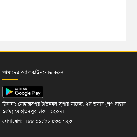
আমাদের অ্যাপ ডাউনলোড করুন
ঠিকানা: মোহাম্মদপুর টাউনহল সুপার মার্কেট, ২য় তলায় (শপ নাম্বার
১৫৯) মোহাম্মদপুর ঢাকা -১২০৭।
যোগাযোগ: +৮৮ ০১৮৯৮ ৮৩৩ ৭২৩