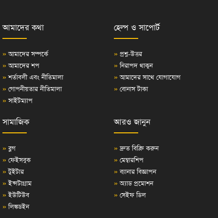
আমাদের কথা
হেল্প ও সাপোর্ট
»
আমাদের সম্পর্কে
»
প্রশ্ন-উত্তর
»
আমাদের শপ
»
নিরাপদ থাকুন
»
শর্তাবলী এবং নীতিমালা
»
আমাদের সাথে যোগাযোগ
»
গোপনীয়তার নীতিমালা
»
বোনাস টাকা
»
সাইটম্যাপ
সামাজিক
আরও জানুন
»
ব্লগ
»
দ্রুত বিক্রি করুন
»
ফেইসবুক
»
মেম্বারশিপ
»
টুইটার
»
ব্যানার বিজ্ঞাপন
»
ইন্সটাগ্রাম
»
অ্যাড প্রমোশন
»
ইউটিউব
»
সেইফ ডিল
»
লিঙ্কডইন