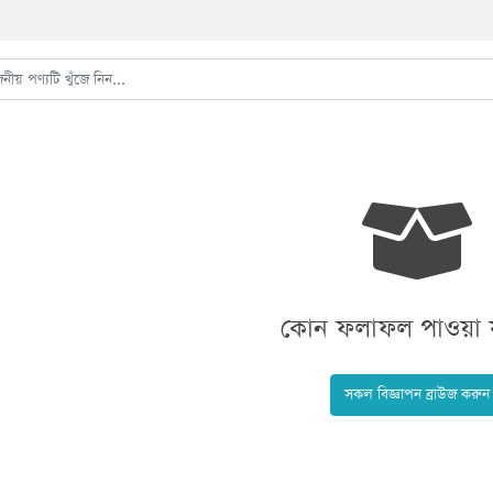
কোন ফলাফল পাওয়া য
সকল বিজ্ঞাপন ব্রাউজ করুন