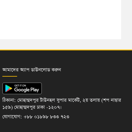
আমাদের অ্যাপ ডাউনলোড করুন
ঠিকানা: মোহাম্মদপুর টাউনহল সুপার মার্কেট, ২য় তলায় (শপ নাম্বার
১৫৯) মোহাম্মদপুর ঢাকা -১২০৭।
যোগাযোগ: +৮৮ ০১৮৯৮ ৮৩৩ ৭২৩