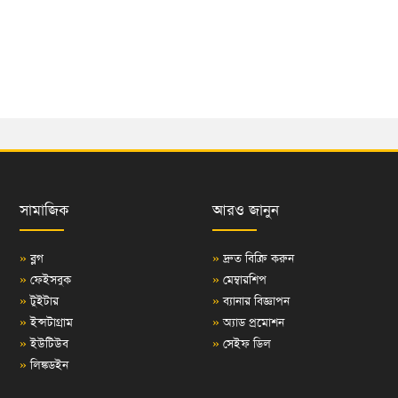
সামাজিক
আরও জানুন
»
ব্লগ
»
দ্রুত বিক্রি করুন
»
ফেইসবুক
»
মেম্বারশিপ
»
টুইটার
»
ব্যানার বিজ্ঞাপন
»
ইন্সটাগ্রাম
»
অ্যাড প্রমোশন
»
ইউটিউব
»
সেইফ ডিল
»
লিঙ্কডইন