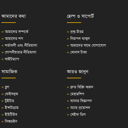
আমাদের কথা
হেল্প ও সাপোর্ট
»
আমাদের সম্পর্কে
»
প্রশ্ন-উত্তর
»
আমাদের শপ
»
নিরাপদ থাকুন
»
শর্তাবলী এবং নীতিমালা
»
আমাদের সাথে যোগাযোগ
»
গোপনীয়তার নীতিমালা
»
বোনাস টাকা
»
সাইটম্যাপ
সামাজিক
আরও জানুন
»
ব্লগ
»
দ্রুত বিক্রি করুন
»
ফেইসবুক
»
মেম্বারশিপ
»
টুইটার
»
ব্যানার বিজ্ঞাপন
»
ইন্সটাগ্রাম
»
অ্যাড প্রমোশন
»
ইউটিউব
»
সেইফ ডিল
»
লিঙ্কডইন