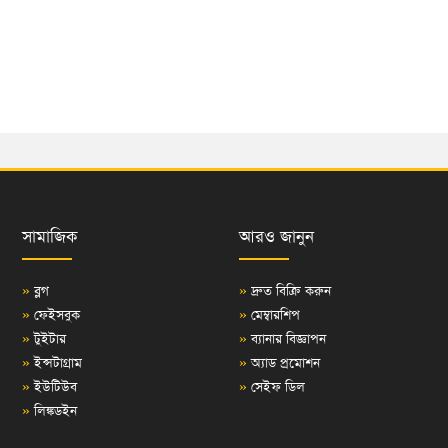
সামাজিক
আরও জানুন
»
ব্লগ
»
দ্রুত বিক্রি করুন
»
ফেইসবুক
»
মেম্বারশিপ
»
টুইটার
»
ব্যানার বিজ্ঞাপন
»
ইন্সটাগ্রাম
»
অ্যাড প্রমোশন
»
ইউটিউব
»
সেইফ ডিল
»
লিঙ্কডইন