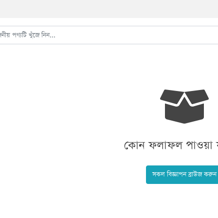
কোন ফলাফল পাওয়া য
সকল বিজ্ঞাপন ব্রাউজ করুন