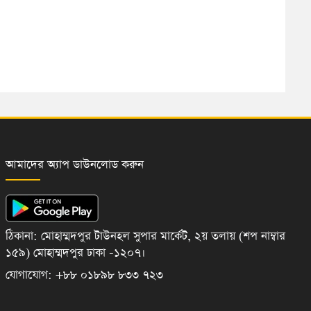
আমাদের অ্যাপ ডাউনলোড করুন
ঠিকানা: মোহাম্মদপুর টাউনহল সুপার মার্কেট, ২য় তলায় (শপ নাম্বার
১৫৯) মোহাম্মদপুর ঢাকা -১২০৭।
যোগাযোগ: +৮৮ ০১৮৯৮ ৮৩৩ ৭২৩