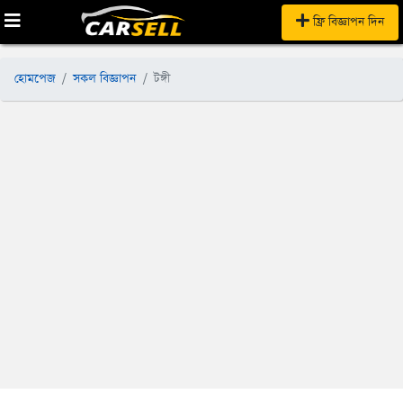
ফ্রি বিজ্ঞাপন দিন
হোমপেজ
সকল বিজ্ঞাপন
টঙ্গী