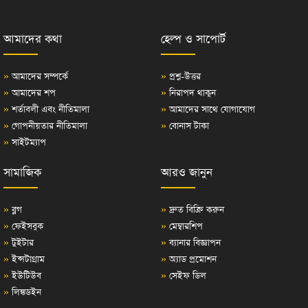
আমাদের কথা
হেল্প ও সাপোর্ট
»
আমাদের সম্পর্কে
»
প্রশ্ন-উত্তর
»
আমাদের শপ
»
নিরাপদ থাকুন
»
শর্তাবলী এবং নীতিমালা
»
আমাদের সাথে যোগাযোগ
»
গোপনীয়তার নীতিমালা
»
বোনাস টাকা
»
সাইটম্যাপ
সামাজিক
আরও জানুন
»
ব্লগ
»
দ্রুত বিক্রি করুন
»
ফেইসবুক
»
মেম্বারশিপ
»
টুইটার
»
ব্যানার বিজ্ঞাপন
»
ইন্সটাগ্রাম
»
অ্যাড প্রমোশন
»
ইউটিউব
»
সেইফ ডিল
»
লিঙ্কডইন