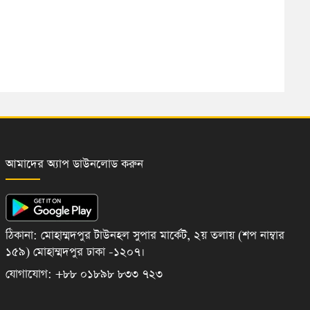
আমাদের অ্যাপ ডাউনলোড করুন
ঠিকানা: মোহাম্মদপুর টাউনহল সুপার মার্কেট, ২য় তলায় (শপ নাম্বার
১৫৯) মোহাম্মদপুর ঢাকা -১২০৭।
যোগাযোগ: +৮৮ ০১৮৯৮ ৮৩৩ ৭২৩