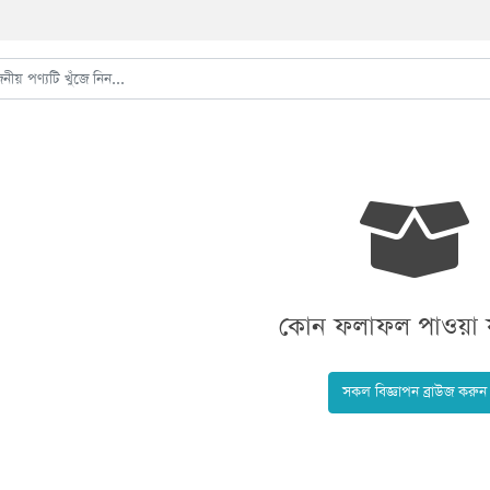
কোন ফলাফল পাওয়া য
সকল বিজ্ঞাপন ব্রাউজ করুন