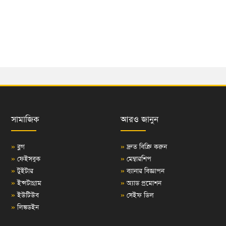
সামাজিক
আরও জানুন
»
ব্লগ
»
দ্রুত বিক্রি করুন
»
ফেইসবুক
»
মেম্বারশিপ
»
টুইটার
»
ব্যানার বিজ্ঞাপন
»
ইন্সটাগ্রাম
»
অ্যাড প্রমোশন
»
ইউটিউব
»
সেইফ ডিল
»
লিঙ্কডইন