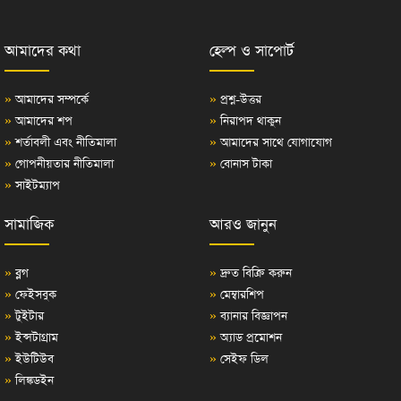
আমাদের কথা
হেল্প ও সাপোর্ট
»
আমাদের সম্পর্কে
»
প্রশ্ন-উত্তর
»
আমাদের শপ
»
নিরাপদ থাকুন
»
শর্তাবলী এবং নীতিমালা
»
আমাদের সাথে যোগাযোগ
»
গোপনীয়তার নীতিমালা
»
বোনাস টাকা
»
সাইটম্যাপ
সামাজিক
আরও জানুন
»
ব্লগ
»
দ্রুত বিক্রি করুন
»
ফেইসবুক
»
মেম্বারশিপ
»
টুইটার
»
ব্যানার বিজ্ঞাপন
»
ইন্সটাগ্রাম
»
অ্যাড প্রমোশন
»
ইউটিউব
»
সেইফ ডিল
»
লিঙ্কডইন