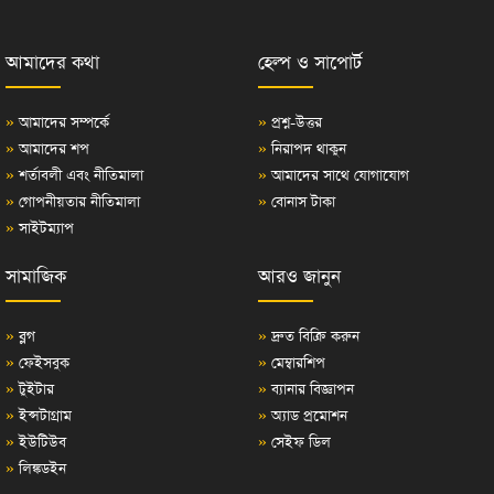
আমাদের কথা
হেল্প ও সাপোর্ট
»
আমাদের সম্পর্কে
»
প্রশ্ন-উত্তর
»
আমাদের শপ
»
নিরাপদ থাকুন
»
শর্তাবলী এবং নীতিমালা
»
আমাদের সাথে যোগাযোগ
»
গোপনীয়তার নীতিমালা
»
বোনাস টাকা
»
সাইটম্যাপ
সামাজিক
আরও জানুন
»
ব্লগ
»
দ্রুত বিক্রি করুন
»
ফেইসবুক
»
মেম্বারশিপ
»
টুইটার
»
ব্যানার বিজ্ঞাপন
»
ইন্সটাগ্রাম
»
অ্যাড প্রমোশন
»
ইউটিউব
»
সেইফ ডিল
»
লিঙ্কডইন