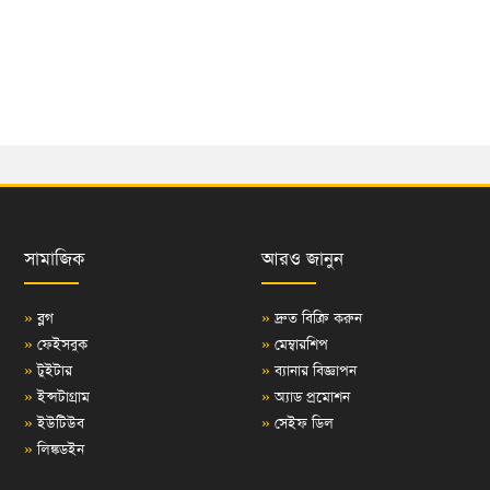
সামাজিক
আরও জানুন
»
ব্লগ
»
দ্রুত বিক্রি করুন
»
ফেইসবুক
»
মেম্বারশিপ
»
টুইটার
»
ব্যানার বিজ্ঞাপন
»
ইন্সটাগ্রাম
»
অ্যাড প্রমোশন
»
ইউটিউব
»
সেইফ ডিল
»
লিঙ্কডইন