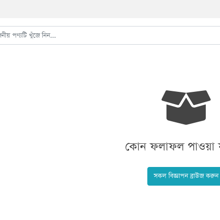
কোন ফলাফল পাওয়া য
সকল বিজ্ঞাপন ব্রাউজ করুন