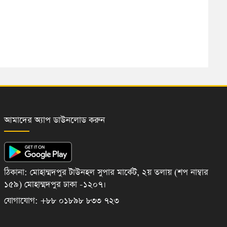
আমাদের অ্যাপ ডাউনলোড করুন
ঠিকানা: মোহাম্মদপুর টাউনহল সুপার মার্কেট, ২য় তলায় (শপ নাম্বার
১৫৯) মোহাম্মদপুর ঢাকা -১২০৭।
যোগাযোগ: +৮৮ ০১৮৯৮ ৮৩৩ ৭২৩