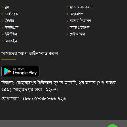
»
ব্লগ
»
দ্রুত বিক্রি করুন
»
ফেইসবুক
»
মেম্বারশিপ
»
টুইটার
»
ব্যানার বিজ্ঞাপন
»
ইন্সটাগ্রাম
»
অ্যাড প্রমোশন
»
ইউটিউব
»
সেইফ ডিল
»
লিঙ্কডইন
আমাদের অ্যাপ ডাউনলোড করুন
ঠিকানা: মোহাম্মদপুর টাউনহল সুপার মার্কেট, ২য় তলায় (শপ নাম্বার
১৫৯) মোহাম্মদপুর ঢাকা -১২০৭।
যোগাযোগ: +৮৮ ০১৮৯৮ ৮৩৩ ৭২৩