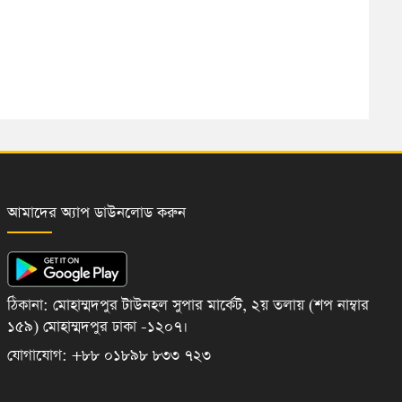
আমাদের অ্যাপ ডাউনলোড করুন
ঠিকানা: মোহাম্মদপুর টাউনহল সুপার মার্কেট, ২য় তলায় (শপ নাম্বার
১৫৯) মোহাম্মদপুর ঢাকা -১২০৭।
যোগাযোগ: +৮৮ ০১৮৯৮ ৮৩৩ ৭২৩