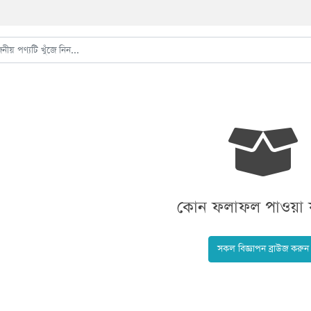
কোন ফলাফল পাওয়া য
সকল বিজ্ঞাপন ব্রাউজ করুন