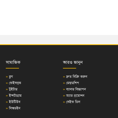
সামাজিক
আরও জানুন
»
ব্লগ
»
দ্রুত বিক্রি করুন
»
ফেইসবুক
»
মেম্বারশিপ
»
টুইটার
»
ব্যানার বিজ্ঞাপন
»
ইন্সটাগ্রাম
»
অ্যাড প্রমোশন
»
ইউটিউব
»
সেইফ ডিল
»
লিঙ্কডইন