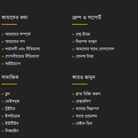
আমাদের কথা
হেল্প ও সাপোর্ট
»
আমাদের সম্পর্কে
»
প্রশ্ন-উত্তর
»
আমাদের শপ
»
নিরাপদ থাকুন
»
শর্তাবলী এবং নীতিমালা
»
আমাদের সাথে যোগাযোগ
»
গোপনীয়তার নীতিমালা
»
বোনাস টাকা
»
সাইটম্যাপ
সামাজিক
আরও জানুন
»
ব্লগ
»
দ্রুত বিক্রি করুন
»
ফেইসবুক
»
মেম্বারশিপ
»
টুইটার
»
ব্যানার বিজ্ঞাপন
»
ইন্সটাগ্রাম
»
অ্যাড প্রমোশন
»
ইউটিউব
»
সেইফ ডিল
»
লিঙ্কডইন