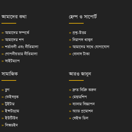
আমাদের কথা
হেল্প ও সাপোর্ট
»
আমাদের সম্পর্কে
»
প্রশ্ন-উত্তর
»
আমাদের শপ
»
নিরাপদ থাকুন
»
শর্তাবলী এবং নীতিমালা
»
আমাদের সাথে যোগাযোগ
»
গোপনীয়তার নীতিমালা
»
বোনাস টাকা
»
সাইটম্যাপ
সামাজিক
আরও জানুন
»
ব্লগ
»
দ্রুত বিক্রি করুন
»
ফেইসবুক
»
মেম্বারশিপ
»
টুইটার
»
ব্যানার বিজ্ঞাপন
»
ইন্সটাগ্রাম
»
অ্যাড প্রমোশন
»
ইউটিউব
»
সেইফ ডিল
»
লিঙ্কডইন