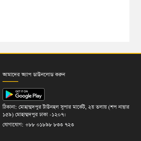
আমাদের অ্যাপ ডাউনলোড করুন
ঠিকানা: মোহাম্মদপুর টাউনহল সুপার মার্কেট, ২য় তলায় (শপ নাম্বার
১৫৯) মোহাম্মদপুর ঢাকা -১২০৭।
যোগাযোগ: +৮৮ ০১৮৯৮ ৮৩৩ ৭২৩