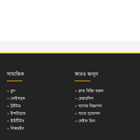
সামাজিক
আরও জানুন
»
ব্লগ
»
দ্রুত বিক্রি করুন
»
ফেইসবুক
»
মেম্বারশিপ
»
টুইটার
»
ব্যানার বিজ্ঞাপন
»
ইন্সটাগ্রাম
»
অ্যাড প্রমোশন
»
ইউটিউব
»
সেইফ ডিল
»
লিঙ্কডইন