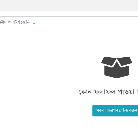
কোন ফলাফল পাওয়া য
সকল বিজ্ঞাপন ব্রাউজ করুন