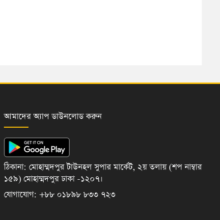
আমাদের অ্যাপ ডাউনলোড করুন
ঠিকানা: মোহাম্মদপুর টাউনহল সুপার মার্কেট, ২য় তলায় (শপ নাম্বার
১৫৯) মোহাম্মদপুর ঢাকা -১২০৭।
যোগাযোগ: +৮৮ ০১৮৯৮ ৮৩৩ ৭২৩