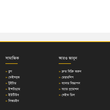
সামাজিক
আরও জানুন
»
ব্লগ
»
দ্রুত বিক্রি করুন
»
ফেইসবুক
»
মেম্বারশিপ
»
টুইটার
»
ব্যানার বিজ্ঞাপন
»
ইন্সটাগ্রাম
»
অ্যাড প্রমোশন
»
ইউটিউব
»
সেইফ ডিল
»
লিঙ্কডইন