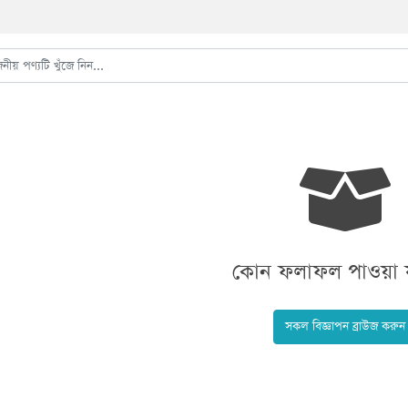
কোন ফলাফল পাওয়া য
সকল বিজ্ঞাপন ব্রাউজ করুন