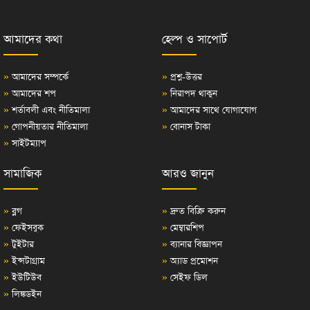
আমাদের কথা
হেল্প ও সাপোর্ট
»
আমাদের সম্পর্কে
»
প্রশ্ন-উত্তর
»
আমাদের শপ
»
নিরাপদ থাকুন
»
শর্তাবলী এবং নীতিমালা
»
আমাদের সাথে যোগাযোগ
»
গোপনীয়তার নীতিমালা
»
বোনাস টাকা
»
সাইটম্যাপ
সামাজিক
আরও জানুন
»
ব্লগ
»
দ্রুত বিক্রি করুন
»
ফেইসবুক
»
মেম্বারশিপ
»
টুইটার
»
ব্যানার বিজ্ঞাপন
»
ইন্সটাগ্রাম
»
অ্যাড প্রমোশন
»
ইউটিউব
»
সেইফ ডিল
»
লিঙ্কডইন