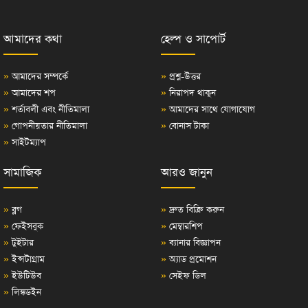
আমাদের কথা
হেল্প ও সাপোর্ট
»
আমাদের সম্পর্কে
»
প্রশ্ন-উত্তর
»
আমাদের শপ
»
নিরাপদ থাকুন
»
শর্তাবলী এবং নীতিমালা
»
আমাদের সাথে যোগাযোগ
»
গোপনীয়তার নীতিমালা
»
বোনাস টাকা
»
সাইটম্যাপ
সামাজিক
আরও জানুন
»
ব্লগ
»
দ্রুত বিক্রি করুন
»
ফেইসবুক
»
মেম্বারশিপ
»
টুইটার
»
ব্যানার বিজ্ঞাপন
»
ইন্সটাগ্রাম
»
অ্যাড প্রমোশন
»
ইউটিউব
»
সেইফ ডিল
»
লিঙ্কডইন