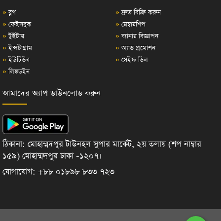
»
ব্লগ
»
দ্রুত বিক্রি করুন
»
ফেইসবুক
»
মেম্বারশিপ
»
টুইটার
»
ব্যানার বিজ্ঞাপন
»
ইন্সটাগ্রাম
»
অ্যাড প্রমোশন
»
ইউটিউব
»
সেইফ ডিল
»
লিঙ্কডইন
আমাদের অ্যাপ ডাউনলোড করুন
ঠিকানা: মোহাম্মদপুর টাউনহল সুপার মার্কেট, ২য় তলায় (শপ নাম্বার
১৫৯) মোহাম্মদপুর ঢাকা -১২০৭।
যোগাযোগ: +৮৮ ০১৮৯৮ ৮৩৩ ৭২৩