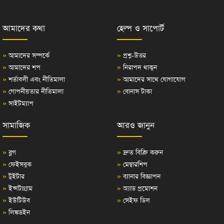
আমাদের কথা
হেল্প ও সাপোর্ট
»
আমাদের সম্পর্কে
»
প্রশ্ন-উত্তর
»
আমাদের শপ
»
নিরাপদ থাকুন
»
শর্তাবলী এবং নীতিমালা
»
আমাদের সাথে যোগাযোগ
»
গোপনীয়তার নীতিমালা
»
বোনাস টাকা
»
সাইটম্যাপ
সামাজিক
আরও জানুন
»
ব্লগ
»
দ্রুত বিক্রি করুন
»
ফেইসবুক
»
মেম্বারশিপ
»
টুইটার
»
ব্যানার বিজ্ঞাপন
»
ইন্সটাগ্রাম
»
অ্যাড প্রমোশন
»
ইউটিউব
»
সেইফ ডিল
»
লিঙ্কডইন