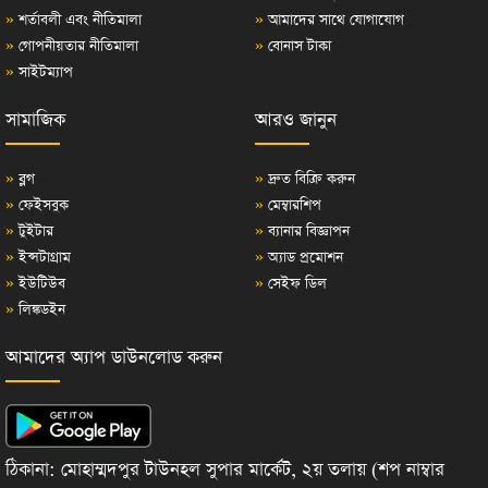
»
শর্তাবলী এবং নীতিমালা
»
আমাদের সাথে যোগাযোগ
»
গোপনীয়তার নীতিমালা
»
বোনাস টাকা
»
সাইটম্যাপ
সামাজিক
আরও জানুন
»
ব্লগ
»
দ্রুত বিক্রি করুন
»
ফেইসবুক
»
মেম্বারশিপ
»
টুইটার
»
ব্যানার বিজ্ঞাপন
»
ইন্সটাগ্রাম
»
অ্যাড প্রমোশন
»
ইউটিউব
»
সেইফ ডিল
»
লিঙ্কডইন
আমাদের অ্যাপ ডাউনলোড করুন
ঠিকানা: মোহাম্মদপুর টাউনহল সুপার মার্কেট, ২য় তলায় (শপ নাম্বার