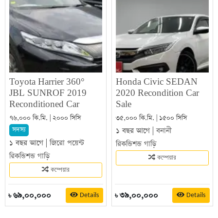
Toyota Harrier 360°
Honda Civic SEDAN
JBL SUNROF 2019
2020 Recondition Car
Reconditioned Car
Sale
৭৬,০০০ কি.মি. | ২০০০ সিসি
৩৫,০০০ কি.মি. | ১৫০০ সিসি
সদস্য
১ বছর আগে |
বনানী
১ বছর আগে |
জিরো পয়েন্ট
রিকন্ডিশন্ড গাড়ি
রিকন্ডিশন্ড গাড়ি
কম্পেয়ার
কম্পেয়ার
৬৯,০০,০০০
৩৯,০০,০০০
Details
Details
৳
৳