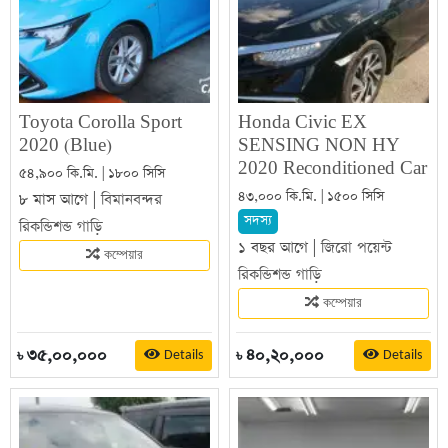
Toyota Corolla Sport
Honda Civic EX
2020 (Blue)
SENSING NON HY
2020 Reconditioned Car
৫৪,৯০০ কি.মি. | ১৮০০ সিসি
৪৩,০০০ কি.মি. | ১৫০০ সিসি
৮ মাস আগে |
বিমানবন্দর
সদস্য
রিকন্ডিশন্ড গাড়ি
১ বছর আগে |
জিরো পয়েন্ট
কম্পেয়ার
রিকন্ডিশন্ড গাড়ি
কম্পেয়ার
৩৫,০০,০০০
৪০,২০,০০০
Details
Details
৳
৳