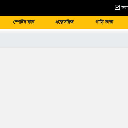
সকল
স্পোর্টস কার
এক্সেসরিজ
গাড়ি ভাড়া