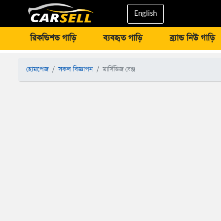
English
রিকন্ডিশন্ড গাড়ি
ব্যবহৃত গাড়ি
ব্র্যান্ড নিউ গাড়ি
হোমপেজ
সকল বিজ্ঞাপন
মার্সিডিজ বেঞ্জ