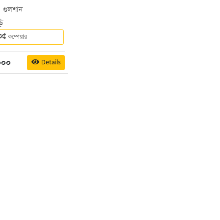
|
গুলশান
়ি
কম্পেয়ার
০০০
Details