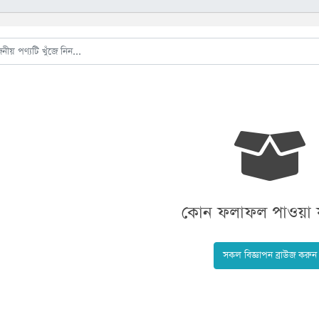
কোন ফলাফল পাওয়া য
সকল বিজ্ঞাপন ব্রাউজ করুন