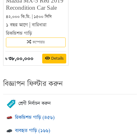
Mazda MX-5 Red 2019
Recondition Car Sale
৪২,০০০ কি.মি. | ১৫০০ সিসি
১ বছর আগে |
বারিধারা
রিকন্ডিশন্ড গাড়ি
কম্পেয়ার
৩৮,০০,০০০
Details
৳
বিজ্ঞাপন ফিল্টার করুন
শ্রেণী নির্বাচন করুন
রিকন্ডিশন্ড গাড়ি (৪৫৬)
ব্যবহৃত গাড়ি (১৬৬)