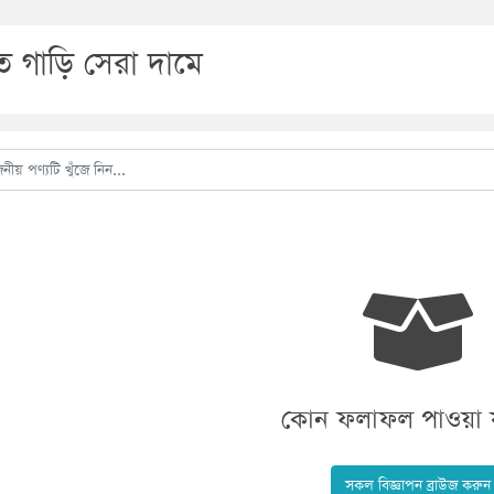
হৃত গাড়ি সেরা দামে
কোন ফলাফল পাওয়া য
সকল বিজ্ঞাপন ব্রাউজ করুন